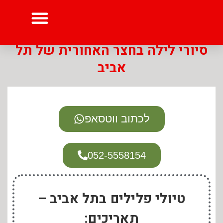
סיורי לילה בחצר האחורית של תל
טיול לסיציליה בעקבות המאפיה
סיורי לילה בתל אביב
סיורים בעקבות תעלומת הפשע בלונדון
אביב
לכתוב ווטסאפ
052-5558154
טיולי פלילים בתל אביב –
תאריכים: